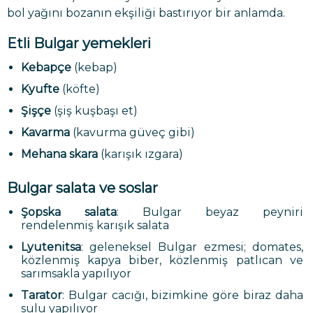
bol yağını bozanın ekşiliği bastırıyor bir anlamda.
Etli Bulgar yemekleri
Kebapçe
(kebap)
Kyufte
(köfte)
Şişçe
(şiş kuşbaşı et)
Kavarma
(kavurma güveç gibi)
Mehana skara
(karışık ızgara)
Bulgar salata ve soslar
Şopska salata
: Bulgar beyaz peyniri
rendelenmiş karışık salata
Lyutenitsa
: geleneksel Bulgar ezmesi; domates,
közlenmiş kapya biber, közlenmiş patlıcan ve
sarımsakla yapılıyor
Tarator
: Bulgar cacığı, bizimkine göre biraz daha
sulu yapılıyor