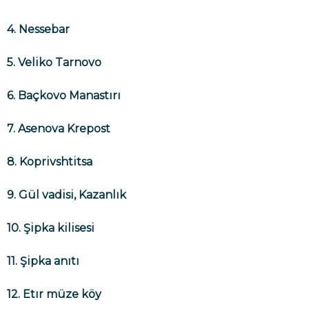
4. Nessebar
5. Veliko Tarnovo
6. Baçkovo Manastırı
7. Asenova Krepost
8. Koprivshtitsa
9. Gül vadisi, Kazanlık
10. Şipka kilisesi
11. Şipka anıtı
12. Etır müze köy