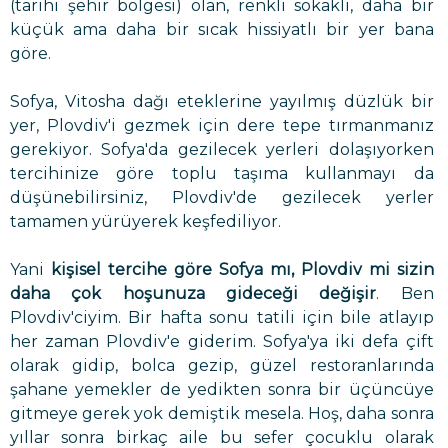
(tarihi şehir bölgesi) olan, renkli sokaklı, daha bir
küçük ama daha bir sıcak hissiyatlı bir yer bana
göre.
Sofya, Vitosha dağı eteklerine yayılmış düzlük bir
yer, Plovdiv'i gezmek için dere tepe tırmanmanız
gerekiyor. Sofya'da gezilecek yerleri dolaşıyorken
tercihinize göre toplu taşıma kullanmayı da
düşünebilirsiniz, Plovdiv'de gezilecek yerler
tamamen yürüyerek keşfediliyor.
Yani
kişisel tercihe göre Sofya mı, Plovdiv mi sizin
daha çok hoşunuza gideceği değişir
. Ben
Plovdiv'ciyim. Bir hafta sonu tatili için bile atlayıp
her zaman Plovdiv'e giderim. Sofya'ya iki defa çift
olarak gidip, bolca gezip, güzel restoranlarında
şahane yemekler de yedikten sonra bir üçüncüye
gitmeye gerek yok demiştik mesela. Hoş, daha sonra
yıllar sonra birkaç aile bu sefer çocuklu olarak