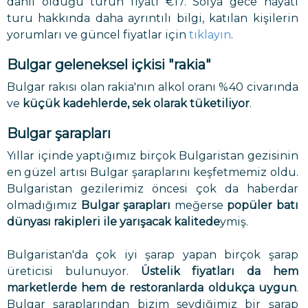
dahil olduğu turun fiyatı €17. Sofya gece hayatı
turu hakkında daha ayrıntılı bilgi, katılan kişilerin
yorumları ve güncel fiyatlar için
tıklayın
.
Bulgar geleneksel içkisi "rakia"
Bulgar rakısı olan rakia'nın alkol oranı %40 civarında
ve
küçük kadehlerde, sek olarak tüketiliyor
.
Bulgar şarapları
Yıllar içinde yaptığımız birçok Bulgaristan gezisinin
en güzel artısı Bulgar şaraplarını keşfetmemiz oldu.
Bulgaristan gezilerimiz öncesi çok da haberdar
olmadığımız
Bulgar şarapları
meğerse
popüler batı
dünyası rakipleri ile yarışacak kalitede
ymiş.
Bulgaristan'da çok iyi şarap yapan birçok şarap
üreticisi bulunuyor.
Üstelik fiyatları da hem
marketlerde hem de restoranlarda oldukça uygun
.
Bulgar şaraplarından bizim sevdiğimiz bir şarap