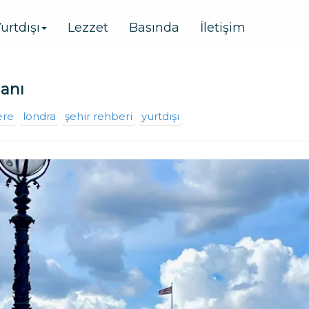
urtdışı
Lezzet
Basında
İletişim
lanı
ere
londra
şehir rehberi
yurtdışı