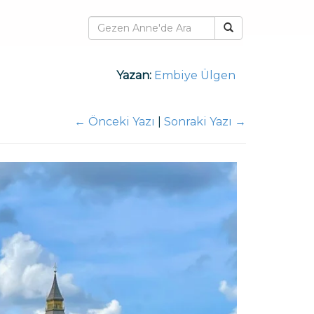
Yazan:
Embiye Ülgen
←
Önceki Yazı
|
Sonraki Yazı
→