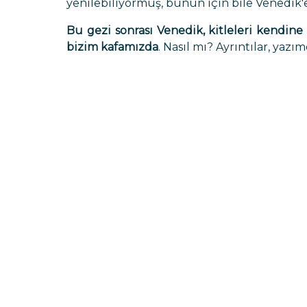
yenilebiliyormuş, bunun için bile Venedik'e 
Bu gezi sonrası Venedik, kitleleri kendine 
bizim kafamızda
. Nasıl mı? Ayrıntılar, yazımd