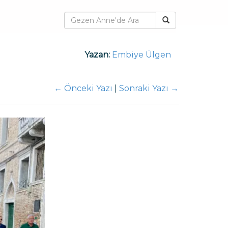
Yazan:
Embiye Ülgen
←
Önceki Yazı
|
Sonraki Yazı
→