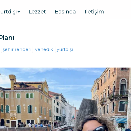
urtdışı
Lezzet
Basında
İletişim
Planı
şehir rehberi
venedik
yurtdışı