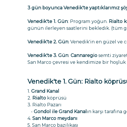
3 gün boyunca Venedik'te yaptıklarımız şöy
Venedik'te 1. Gün
: Program yoğun.
Rialto 
günün ilerleyen saatlerini bekledik. (tüm 
Venedik'te 2. Gün
: Venedik'in en güzel ve c
Venedik'te 3. Gün
:
Cannaregio
semti ziyare
San Marco çevresi ve kendimize bir hoşluk y
Venedik'te 1. Gün: Rialto köprüs
1.
Grand Kanal
2.
Rialto
köprüsü
3. Rialto Pazarı
-
Gondol ile Grand Kanal
ın karşı tarafına 
4.
San Marco meydanı
5. San Marco bazilikası