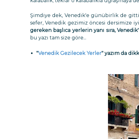
kalabalık; tekrar o kalabalıkla uğraşmaya 
Şimdiye dek, Venedik'e günübirlik de gitt
sefer, Venedik gezimiz öncesi dersimize iy
gereken başlıca yerlerin yanı sıra, Venedik'i
bu yazı tam size göre...
"
Venedik Gezilecek Yerler
" yazım da dikk