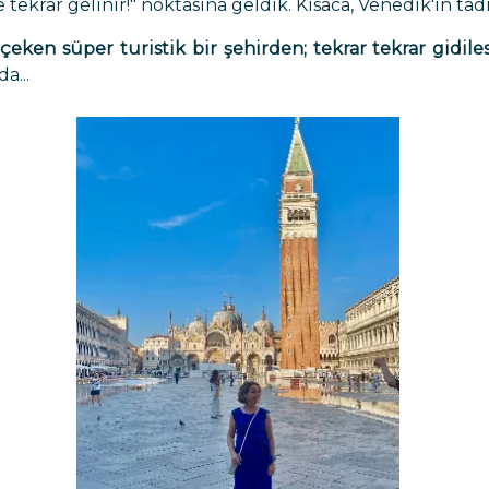
tekrar gelinir!" noktasına geldik. Kısaca, Venedik'in tad
çeken süper turistik bir şehirden; tekrar tekrar gidile
a...