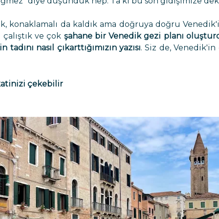
değmez" diye düşündük hep. Ta ki bu son gidişimize dek.
ik, konaklamalı da kaldık ama doğruya doğru Venedik'i
i çalıştık ve çok
şahane bir Venedik gezi planı oluştu
n tadını nasıl çıkarttığımızın yazısı
. Siz de, Venedik'i
atinizi çekebilir