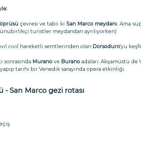
le:
köprüsü
çevresi ve tabii ki
San Marco meydanı
. Ama süp
günübirlikçi turistler meydandan ayrılıyorken)
ıvıl cıvıl hareketli semtlerinden olan
Dorsoduro
'yu keş
ti sonrasında
Murano
ve
Burano
adaları. Akşamüstü de
apıp tarihi bir Venedik sarayında opera etkinliği.
ü - San Marco gezi rotası
geçiş