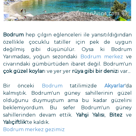
Bodrum
hep çılgın eğlenceleri ile yansıtıldığından
özellikle çocuklu tatiller için pek de uygun
değilmiş gibi düşünülür. Oysa ki Bodrum
Yarımadası, yoğun sezondaki
Bodrum merkez
ve
civarındaki gümbürtüden ibaret değil. Bodrum'un
çok güzel koylar
ı ve yer yer
rüya gibi bir deniz
i var...
Bir önceki
Bodrum
tatilimizde
Akyarlar
'da
kalmıştık. Bodrum'un güney sahillerinin güzel
olduğunu duymuştum ama bu kadar güzelini
beklemiyordum. Bu sefer Bodrum'un güney
sahillerinden devam ettik.
Yahşi Yalısı
,
Bitez
ve
Yalıçiftlik
'te kaldık.
Bodrum merkez gezimiz