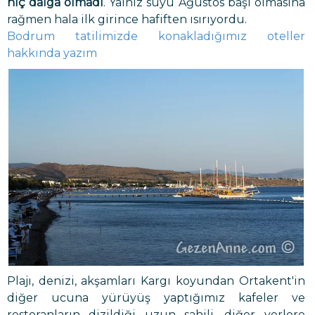
hiç dalga olmadı
. Yalnız suyu Ağustos başı olmasına
rağmen hala ilk girince hafiften ısırıyordu.
Bodrum tatilimizde konakladığımız oteller
hakkında yazım
Plajı, denizi, akşamları Kargı koyundan Ortakent'in
diğer ucuna yürüyüş yaptığımız kafeler ve
restoranların dizildiği uzun sahili, diğer yerlere