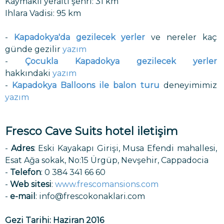
Kaymaklı yeraltı şehri: 31 km
Ihlara Vadisi: 95 km
-
Kapadokya'da gezilecek yerler
ve nereler kaç
günde gezilir
yazım
-
Çocukla Kapadokya gezilecek yerler
hakkındaki
yazım
-
Kapadokya Balloons ile balon turu
deneyimimiz
yazım
Fresco Cave Suits hotel iletişim
-
Adres
: Eski Kayakapı Girişi, Musa Efendi mahallesi,
Esat Ağa sokak, No:15 Ürgüp, Nevşehir, Cappadocia
-
Telefon
: 0 384 341 66 60
-
Web sitesi
:
www.frescomansions.com
-
e-mail
:
info@frescokonaklari.com
Gezi Tarihi: Haziran 2016