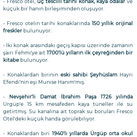
- Fresco otel,
üç tescilli tarihi konak, kaya odalar
ve
küçük bir hanın birleşiminden oluşuyor.
- Fresco otelin tarihi konaklarında
150 yıllık orijinal
freskler
bulunuyor.
- İki konak arasındaki geçiş kapısı üzerinde zamanın
şairi Fehmi'ye ait
1700'lü yılların ilk çeyreğinden bir
kitabe
bulunuyor.
- Konaklardan birinin
eski sahibi Şeyhüslam
Hayri
Efendi'nin eşi Munise Hanım'mış.
-
Nevşehir'li Damat İbrahim Paşa 1726 yılında
Ürgüp'e 15 km mesafeden kaya tüneller ile su
getirtmiş. Su kanalına ait toprak su boruları Fresco
Otel'deki küçük handa görülebiliyor.
- Konaklardan biri
1940'lı yıllarda Ürgüp orta okul