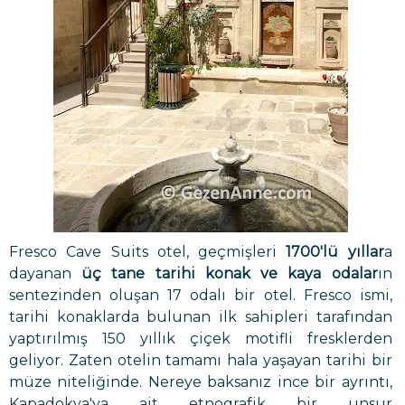
Fresco Cave Suits otel, geçmişleri
1700'lü yıllar
a
dayanan
üç tane tarihi konak ve kaya odalar
ın
sentezinden oluşan 17 odalı bir otel. Fresco ismi,
tarihi konaklarda bulunan ilk sahipleri tarafından
yaptırılmış 150 yıllık çiçek motifli fresklerden
geliyor. Zaten otelin tamamı hala yaşayan tarihi bir
müze niteliğinde. Nereye baksanız ince bir ayrıntı,
Kapadokya'ya ait etnografik bir unsur