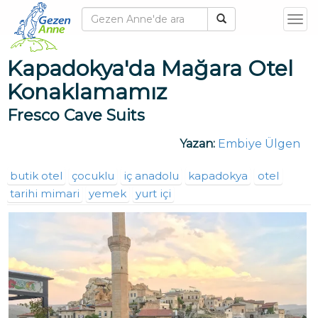
T
o
g
Kapadokya'da Mağara Otel
g
Konaklamamız
l
e
Fresco Cave Suits
n
a
Yazan:
Embiye Ülgen
v
i
butik otel
çocuklu
iç anadolu
kapadokya
otel
g
tarihi mimari
yemek
yurt içi
a
t
i
o
n