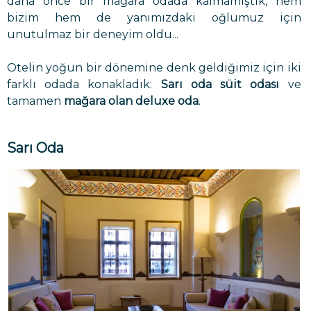
daha önce bir mağara odada kalmamıştık, hem
bizim hem de yanımızdaki oğlumuz için
unutulmaz bir deneyim oldu...
Otelin yoğun bir dönemine denk geldiğimiz için iki
farklı odada konakladık:
Sarı oda süit odası
ve
tamamen
mağara olan deluxe oda
.
Sarı Oda