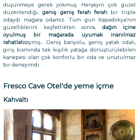
düşünmeye gerek yokmuş. Herşeyin çok güzel
düzenlendiği,
geniş geniş ferah ferah
bir triple
odaydı mağara odamız. Tüm gün Kapadokya'nın
güzelliklerini keşfettikten sonra,
dağın içine
oyulmuş bir mağarada uyumak inanılmaz
rahatlatıcı
ymış... Geniş banyolu, geniş yatak odalı,
giriş kısmında tek kişilik yatağa dönüştürülebilen
kanepesi olan çok konforlu bir oda ve unutulmaz
bir deneyimdi.
Fresco Cave Otel'de yeme içme
Kahvaltı