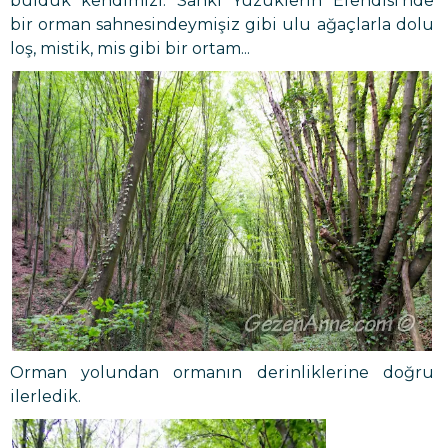
bulduk kendimizi. Sanki Yüzüklerin Efendisi'nde
bir orman sahnesindeymişiz gibi ulu ağaçlarla dolu
loş, mistik, mis gibi bir ortam...
Orman yolundan ormanın derinliklerine doğru
ilerledik.