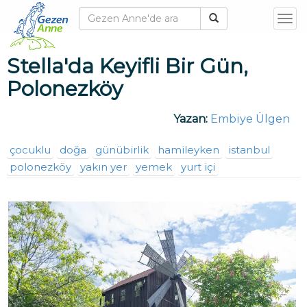
T
o
g
Stella'da Keyifli Bir Gün,
g
Polonezköy
l
e
Yazan:
Embiye Ülgen
n
a
çocuklu
doğa
günübirlik
hamileyken
istanbul
v
polonezköy
yakın yer
yemek
yurt içi
i
g
a
t
i
o
n