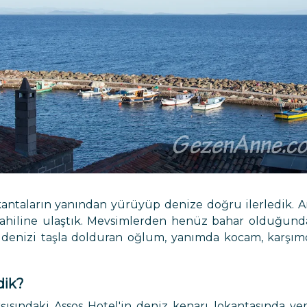
kantaların yanından yürüyüp denize doğru ilerledik. An
 sahiline ulaştık. Mevsimlerden henüz bahar olduğund
denizi taşla dolduran oğlum, yanımda kocam, karşımd
dik?
şısındaki Assos Hotel'in deniz kenarı lokantasında ye