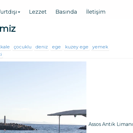
urtdışı
Lezzet
Basında
İletişim
imiz
kale
çocuklu
deniz
ege
kuzey ege
yemek
i
Assos Antik Limanı