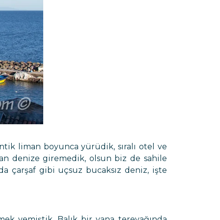
tik liman boyunca yürüdik, sıralı otel ve
an denize giremedik, olsun biz de sahile
a çarşaf gibi uçsuz bucaksız deniz, işte
mek yemiştik. Balık bir yana tereyağında