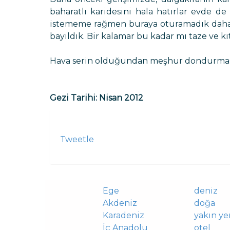
baharatlı karidesini hala hatırlar evde 
istememe rağmen buraya oturamadık daha a
bayıldık. Bir kalamar bu kadar mı taze ve kıtır
Hava serin olduğundan meşhur dondurmasınd
Gezi Tarihi: Nisan 2012
Tweetle
Ege
deniz
Akdeniz
doğa
Karadeniz
yakın ye
İç Anadolu
otel