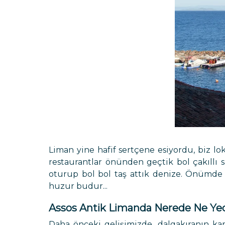
Liman yine hafif sertçene esiyordu, biz lo
restaurantlar önünden geçtik bol çakıllı
oturup bol bol taş attık denize. Önümde 
huzur budur...
Assos Antik Limanda Nerede Ne Ye
Daha önceki gelişimizde, dalgakıranın kar