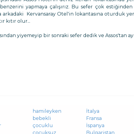
de benzerini yapmaya çalışırız. Bu sefer çok estiğin
rkadaki Kervansaray Otel'in lokantasına oturduk yeme
 kıtır olur...
an yiyemeyip bir sonraki sefer dedik ve Assos'tan ayr
hamileyken
İtalya
bebekli
Fransa
r
çocuklu
İspanya
çocuksuz
Bulgaristan