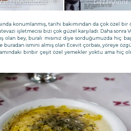
asında konumlanmış, tarihi bakımından da çok özel bi
mütevazi işletmecisi bizi çok güzel karşıladı. Daha son
mış olan bey, buralı mısınız diye sorduğumuzda hiç b
e buradan ismini almış olan Ecevit çorbası, yöreye özgü
ındaki binbir çeşit özel yemekler yoktu ama hiç olma