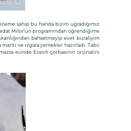
r öneme sahip bu handa bizim uğradığımız
ra Vedat Milor'un programından öğrendiğime
aşkanlığından bahsetmeyip evet buralıyım
 mantı ve ızgara yemekler hazırladı. Tabii
zsa evinde Ecevit çorbasının orijinalini