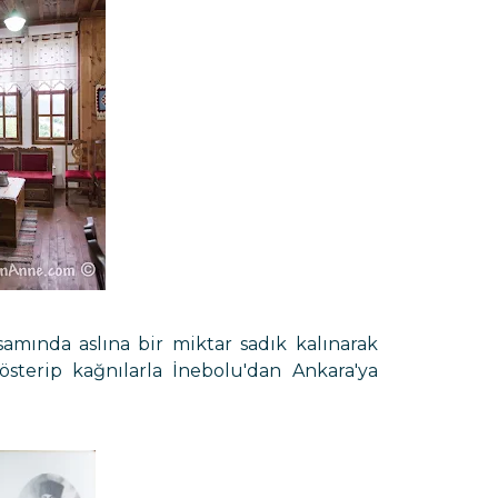
samında aslına bir miktar sadık kalınarak
österip kağnılarla İnebolu'dan Ankara'ya