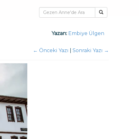
Yazan:
Embiye Ülgen
←
Önceki Yazı
|
Sonraki Yazı
→