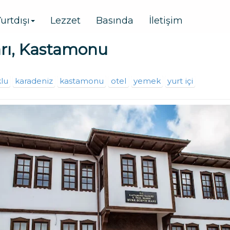
urtdışı
Lezzet
Basında
İletişim
arı, Kastamonu
lu
karadeniz
kastamonu
otel
yemek
yurt içi