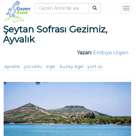
T
o
g
Şeytan Sofrası Gezimiz,
g
Ayvalık
l
e
Yazan:
Embiye Ülgen
n
a
ayvalık
çocuklu
ege
kuzey ege
yurt içi
v
i
g
a
t
i
o
n