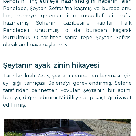
kendisini linç etmeye hazırlandığını haberini alan
Panolepe, Şeytan Sofrası'na kaçmış ve burada onu
linç etmeye gelenler için mükellef bir sofra
hazırlamış. Sofranın cazibesine kapılan halk
Panolepe'i unutmuş, o da buradan kaçarak
kurtulmuş. O tarihten sonra tepe Şeytan Sofrası
olarak anılmaya başlanmış.
Şeytanın ayak izinin hikayesi
Tanrılar kralı Zeus, şeytanı cennetten kovması için
ay ışığı tanriçası Selene'yi görevlendirmiş. Selene
tarafından cennetten kovulan şeytanın bir adımı
buraya, diğer adımını Midilli'ye atıp kaçtığı rivayet
edilirmiş.