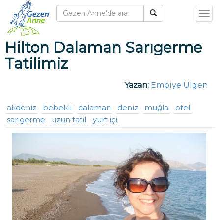
T
o
g
Hilton Dalaman Sarıgerme
g
Tatilimiz
l
e
Yazan:
Embiye Ülgen
n
a
akdeniz
bebekli
dalaman
deniz
muğla
otel
v
sarıgerme
uzun tatil
yurt içi
i
g
a
t
i
o
n