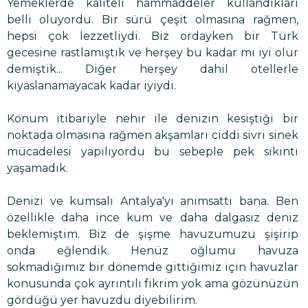
Yemeklerde kaliteli hammaddeler kullandıkları
belli oluyordu. Bir sürü çeşit olmasına rağmen,
hepsi çok lezzetliydi. Biz ordayken bir Türk
gecesine rastlamıştık ve herşey bu kadar mı iyi olur
demiştik... Diğer herşey dahil otellerle
kıyaslanamayacak kadar iyiydi.
Konum itibariyle nehir ile denizin kesiştiği bir
noktada olmasına rağmen akşamları ciddi sivri sinek
mücadelesi yapılıyordu bu sebeple pek sıkıntı
yaşamadık.
Denizi ve kumsalı Antalya'yı anımsattı bana. Ben
özellikle daha ince kum ve daha dalgasız deniz
beklemiştim. Biz de şişme havuzumuzu şişirip
onda eğlendik. Henüz oğlumu havuza
sokmadığımız bir dönemde gittiğimiz için havuzlar
konusunda çok ayrıntılı fikrim yok ama gözünüzün
gördüğü yer havuzdu diyebilirim.