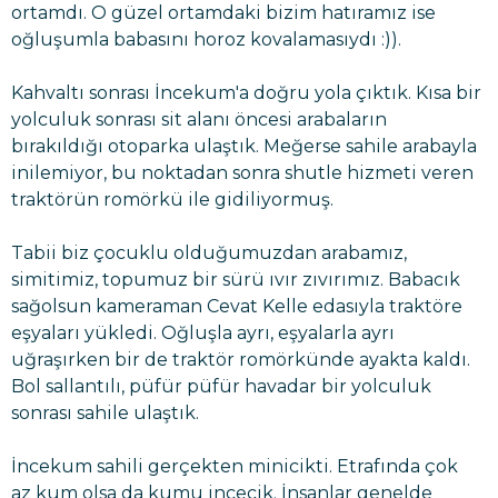
ortamdı. O güzel ortamdaki bizim hatıramız ise
oğluşumla babasını horoz kovalamasıydı :)).
Kahvaltı sonrası İncekum'a doğru yola çıktık. Kısa bir
yolculuk sonrası sit alanı öncesi arabaların
bırakıldığı otoparka ulaştık. Meğerse sahile arabayla
inilemiyor, bu noktadan sonra shutle hizmeti veren
traktörün romörkü ile gidiliyormuş.
Tabii biz çocuklu olduğumuzdan arabamız,
simitimiz, topumuz bir sürü ıvır zıvırımız. Babacık
sağolsun kameraman Cevat Kelle edasıyla traktöre
eşyaları yükledi. Oğluşla ayrı, eşyalarla ayrı
uğraşırken bir de traktör romörkünde ayakta kaldı.
Bol sallantılı, püfür püfür havadar bir yolculuk
sonrası sahile ulaştık.
İncekum sahili gerçekten minicikti. Etrafında çok
az kum olsa da kumu incecik. İnsanlar genelde